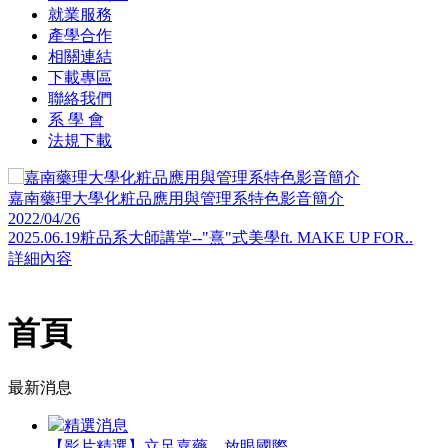
就業服務
產學合作
相關連結
下載專區
聯絡我們
系 學 會
法規下載
嘉南藥理大學化粧品應用與管理系特色影音簡介
2022/04/26
2025.06.19粧品系大師講堂--"熹"式美學ft. MAKE UP FOR..
詳細內容
首頁
最新消息
精選消息
【影片精選】立足嘉藥．放眼國際